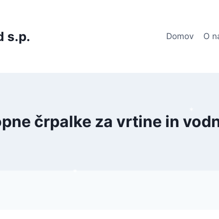
 s.p.
Domov
O n
pne črpalke za vrtine in vod
*
*