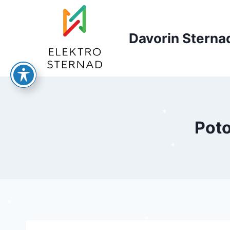
Skip
to
content
Davorin Sternad
Poto
*
*
*