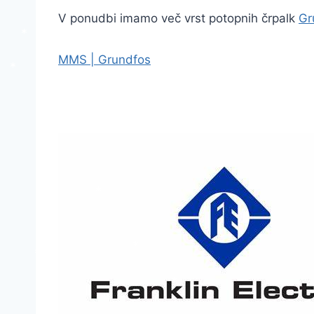
*
V ponudbi imamo več vrst potopnih črpalk
Gr
*
*
*
*
MMS | Grundfos
*
*
*
*
*
*
*
*