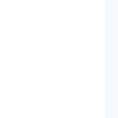
*
*
*
*
*
*