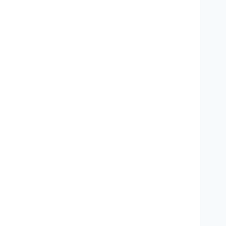
*
*
*
*
*
*