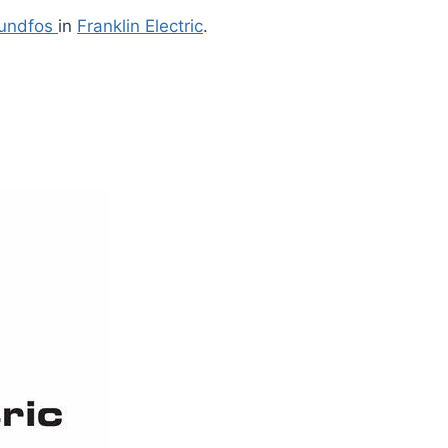
undfos
in
Franklin Electric
.
*
*
*
*
*
*
*