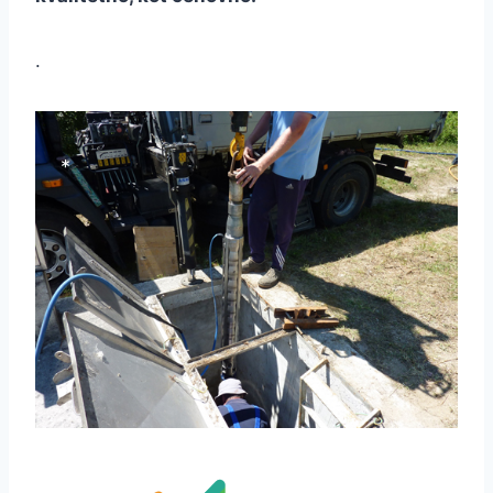
*
*
.
*
*
*
*
*
*
*
*
*