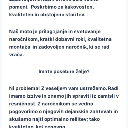
pomeni. Poskrbimo za kakovosten,
*
*
kvaliteten in obstojeno storitev…
*
*
*
*
*
*
Naš moto je prilagajanje in svetovanje
naročnikom, kratki dobavni roki, kvalitetna
*
*
montaža in zadovoljen naročnik, ki se rad
*
*
*
vrača.
*
*
*
*
*
Imate posebne želje?
*
*
*
Ni problema! Z veseljem vam ustrežemo. Radi
*
imamo izzive in znamo jih spraviti iz zamisli v
*
resničnost. Z naročnikom se vedno
pogovorimo o njegovih dejanskih zahtevah in
skušamo najti optimalno rešitev; tako
*
*
kvalitetno, kot cenovno.