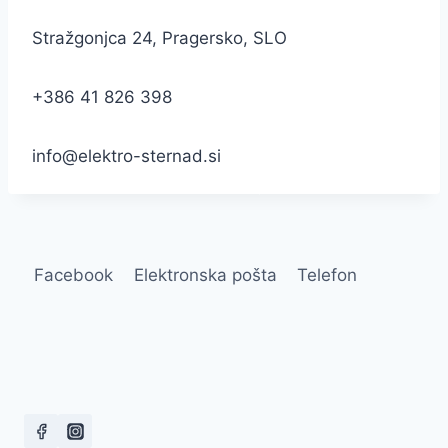
*
Stražgonjca 24, Pragersko, SLO
*
*
*
+386 41 826 398
*
*
*
info@elektro-sternad.si
*
*
Facebook
Elektronska pošta
Telefon