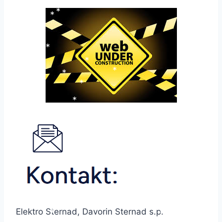
*
*
*
*
*
*
*
*
*
*
*
*
*
*
*
*
*
*
*
*
*
*
*
*
Elektro Sternad, Davorin Sternad s.p.
*
*
*