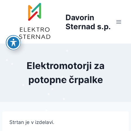
Skip
to
Davorin
content
Sternad s.p.
*
Elektromotorji za
*
*
*
potopne črpalke
*
*
*
*
*
*
*
*
Strtan je v izdelavi.
*
*